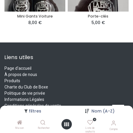
Mini Gants Voiture
Porte-clés
8,00
€
5,00
€
Liens utiles
Page d'accueil
À propos de nous
Produits
Charte du Club de Boxe
Politique de vie privée
Informations Légales
Conditions générales de vente
filtres
Nom (A-Z)
Contactez-nous
0
À propos de nous
Maison
Rechercher
Liste de
Compte
souhaits