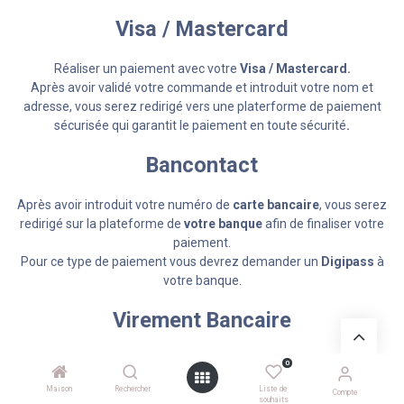
Visa / Mastercard
Réaliser un paiement avec votre
Visa / Mastercard.
Après avoir validé votre commande et introduit votre nom et
adresse, vous serez redirigé vers une platerforme de paiement
sécurisée qui garantit le paiement en toute sécurité
.
Bancontact
Après avoir introduit votre numéro de
carte bancaire
, vous serez
redirigé sur la plateforme de
votre banque
afin de finaliser votre
paiement.
Pour ce type de paiement vous devrez demander un
Digipass
à
votre banque.
Virement Bancaire
Vous pouvez réaliser un paiement sur le compte de La Finca
BE64
0
0689 0735 9952
à la banque Belfius.
Maison
Rechercher
Liste de
Compte
Dans ce cas vous faites vos achats normalement sur le site, vous
souhaits