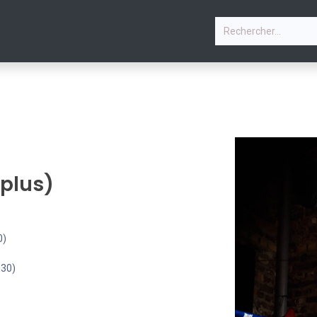
P
STAGE VACANCES D'ÉTÉ
PHOTOS
COURS & PLANN
 plus)
0)
h30)