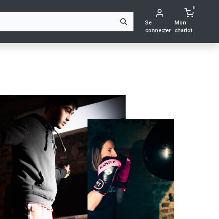
0
ING
CONTACTEZ-NOUS
Se
Mon
connecter
chariot