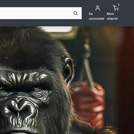
0
S
Se
Mon
connecter
chariot