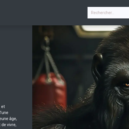
P
PHOTOS
COURS & PLANNING
CONTACTEZ-NOU
 et
d’une
jeune âge,
 de vivre,