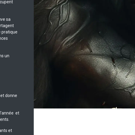
occupent
uve sa
artagent
 pratique
ences
ns un
 et donne
l'année et
ents.
ants et