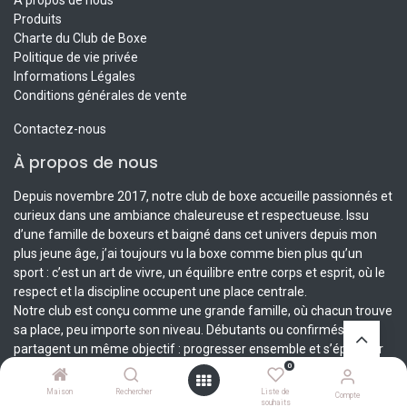
À propos de nous
Produits
Charte du Club de Boxe
Politique de vie privée
Informations Légales
Conditions générales de vente
Contactez-nous
À propos de nous
Depuis novembre 2017, notre club de boxe accueille passionnés et
curieux dans une ambiance chaleureuse et respectueuse. Issu
d’une famille de boxeurs et baigné dans cet univers depuis mon
plus jeune âge, j’ai toujours vu la boxe comme bien plus qu’un
sport : c’est un art de vivre, un équilibre entre corps et esprit, où le
respect et la discipline occupent une place centrale.
Notre club est conçu comme une grande famille, où chacun trouve
sa place, peu importe son niveau. Débutants ou confirmés, tous
partagent un même objectif : progresser ensemble et s’épanouir
dans une pratique saine et complète. Ici, nous croyons que la
0
diversité des expériences enrichit chacun et fait notre force.
Maison
Rechercher
Liste de
Compte
souhaits
Rejoignez-nous pour découvrir ou approfondir votre passion dans