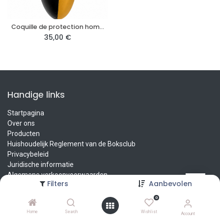
Coquille de protection homme Black Gold
35,00
€
Handige links
Startpagina
Over ons
Producten
Huishoudelijk Reglement van de Boksclub
Privacybeleid
Juridische informatie
Algemene verkoopvoorwaarden
Filters
Aanbevolen
Contact
0
Over ons
Home
Search
Wishlist
Account