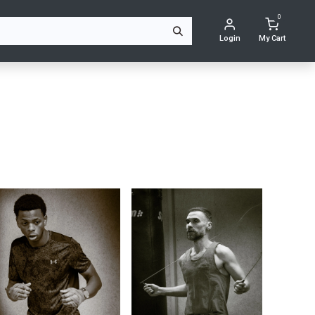
0
Login
My Cart
e>