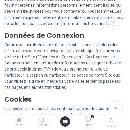
fournir certaines informations personnellement identifiables qui
peuvent être utilisées pour vous contacter ou vous identifier. Les
informations personnellement identifiables peuvent inclure, mais
ne se limitent pas à votre nom ("Informations Personnelles").
Données de Connexion
Comme de nombreux opérateurs de sites, nous collectons des
informations que votre navigateur envoie chaque fois que vous
visitez notre Site ("Données de Connexion"). Ces Données de
Connexion peuvent inclure des informations telles que l'adresse
de protocole Internet ("IP") de votre ordinateur, le type de
navigateur, la version du navigateur, les pages de notre Site que
vous visitez, la date et l'heure de votre visite, le temps passé sur
ces pages et d'autres statistiques.
Cookies
Les cookies sont des fichiers contenant une petite quantité de
données, qui peuvent inclure un identifiant unique anonyme. Les
0
cookies sont envoyés à votre navigateur depuis un site web et
Maison
Rechercher
Liste de
sont stockés sur le disque dur de votre ordinateur.
Compte
souhaits