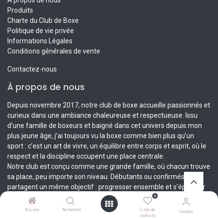
À propos de nous
Produits
Charte du Club de Boxe
Politique de vie privée
Informations Légales
Conditions générales de vente
Contactez-nous
À propos de nous
Depuis novembre 2017, notre club de boxe accueille passionnés et
curieux dans une ambiance chaleureuse et respectueuse. Issu
d’une famille de boxeurs et baigné dans cet univers depuis mon
plus jeune âge, j’ai toujours vu la boxe comme bien plus qu’un
sport : c’est un art de vivre, un équilibre entre corps et esprit, où le
respect et la discipline occupent une place centrale.
Notre club est conçu comme une grande famille, où chacun trouve
sa place, peu importe son niveau. Débutants ou confirmés, tous
partagent un même objectif : progresser ensemble et s’épanouir
dans une pratique saine et complète. Ici, nous croyons que la
0
diversité des expériences enrichit chacun et fait notre force.
Maison
Rechercher
Liste de
Compte
souhaits
Rejoignez-nous pour découvrir ou approfondir votre passion dans