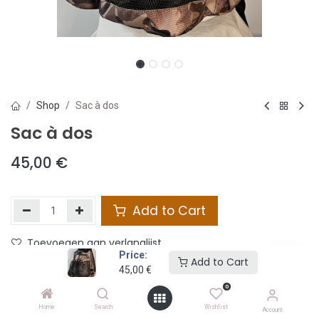
Shop
Sac à dos
Sac à dos
45,00
€
Add to Cart
Toevoegen aan verlanglijst
Price:
Add to Cart
45,00
€
Share :
0
Terms and Conditions :
Home
Search
Wishlist
Account