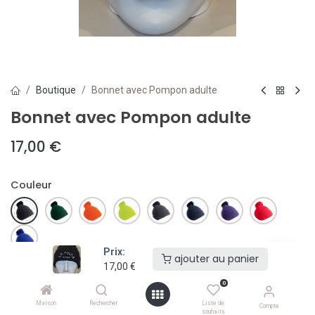
Boutique
Bonnet avec Pompon adulte
Bonnet avec Pompon adulte
17,00
€
Couleur
Prix:
ajouter au panier
17,00
€
ajouter au panier
0
Maison
Rechercher
Liste de
Ajouter à la liste de souhaits
Compte
souhaits