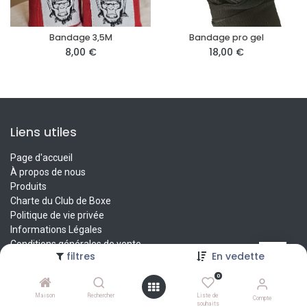
Bandage 3,5M
Bandage pro gel
8,00
€
18,00
€
Liens utiles
Page d'accueil
À propos de nous
Produits
Charte du Club de Boxe
Politique de vie privée
Informations Légales
Conditions générales de vente
filtres
En vedette
Contactez-nous
0
À propos de nous
Maison
Rechercher
Liste de
Compte
souhaits