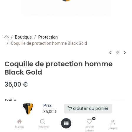
Boutique
Protection
Coquille de protection homme Black Gold
Coquille de protection homme
Black Gold
35,00
€
Taille
Prix:
ajouter au panier
XS
S
M
+
5,00
€
+
5,00
€
35,00
€
0
Maison
Rechercher
Liste de
Compte
souhaits