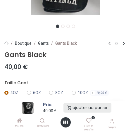
Boutique
Gants
Gants Black
Gants Black
40,00
€
Taille Gant
4OZ
6OZ
8OZ
10OZ
+
10,00
€
Prix:
ajouter au panier
12OZ
14OZ
+
28,00
€
+
28,00
€
40,00
€
0
16OZ
18OZ
+
28,00
€
+
28,00
€
Maison
Rechercher
Liste de
Compte
souhaits