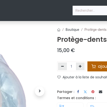
P
STAGE VACANCES D'ÉTÉ
PHOTOS
COURS & PLANN
Boutique
Protège-dents
Protège-dents
15,00
€
ajou
Ajouter à la liste de souhai
Partager :
Termes et conditions :