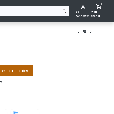
0
ING
CONTACTEZ-NOUS
Se
Mon
connecter
chariot
ter au panier
ts