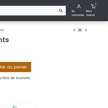
0
ING
CONTACTEZ-NOUS
Se
Mon
connecter
chariot
nts
nts
ter au panier
a liste de souhaits