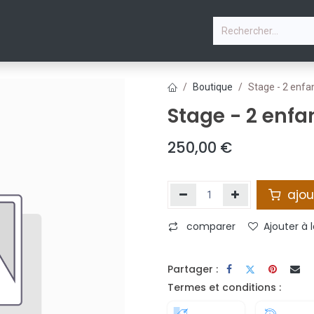
P
STAGE VACANCES D'ÉTÉ
PHOTOS
COURS & PLANN
Boutique
Stage - 2 enfa
Stage - 2 enfa
250,00
€
ajou
comparer
Ajouter à l
Partager :
Termes et conditions :