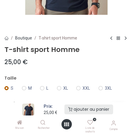
Boutique
T-shirt sport Homme
T-shirt sport Homme
25,00
€
Taille
S
M
L
XL
XXL
3XL
Couleur
Prix:
ajouter au panier
25,00
€
0
Maison
Rechercher
Liste de
Compte
souhaits