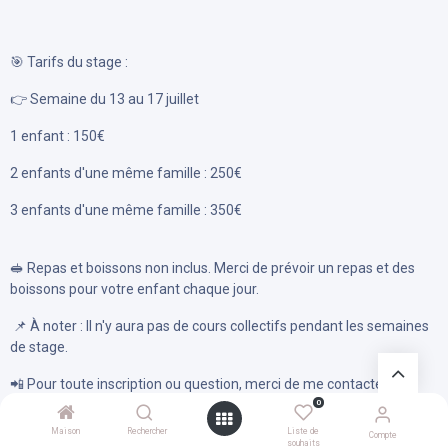
🎯 Tarifs du stage :
👉 Semaine du 13 au 17 juillet
1 enfant : 150€
2 enfants d'une même famille : 250€
3 enfants d'une même famille : 350€
🥪 Repas et boissons non inclus. Merci de prévoir un repas et des
boissons pour votre enfant chaque jour.
📌 À noter : Il n'y aura pas de cours collectifs pendant les semaines
de stage.
📲 Pour toute inscription ou question, merci de me contacter en
privé.
0
Maison
Rechercher
Liste de
Compte
Ne manquez pas cette occasion de perfectionner votre technique
souhaits