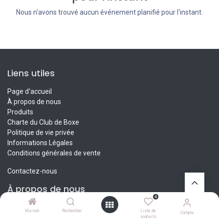
Nous n'avons trouvé aucun événement planifié pour l'instant.
Liens utiles
Page d'accueil
À propos de nous
Produits
Charte du Club de Boxe
Politique de vie privée
Informations Légales
Conditions générales de vente
Contactez-nous
À propos de nous
0
Depuis novembre 2017, notre club de boxe accueille passionnés et
Maison
Rechercher
Liste de
Compte
curieux dans une ambiance chaleureuse et respectueuse. Issu
souhaits