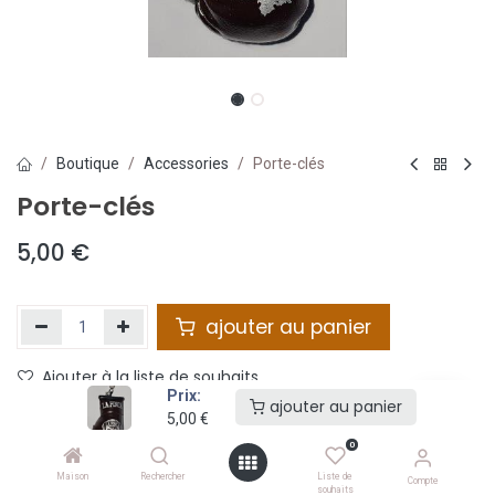
Boutique
Accessories
Porte-clés
Porte-clés
5,00
€
ajouter au panier
Ajouter à la liste de souhaits
Prix:
ajouter au panier
5,00
€
Partager :
0
Termes et conditions :
Maison
Rechercher
Liste de
Compte
souhaits